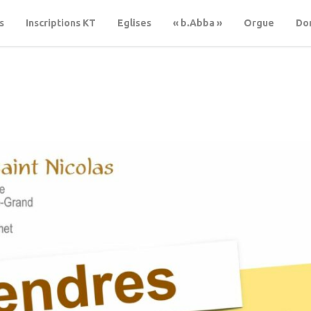
s
Inscriptions KT
Eglises
« b.Abba »
Orgue
Don