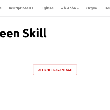
s
Inscriptions KT
Eglises
« b.Abba »
Orgue
Don
een Skill
AFFICHER DAVANTAGE